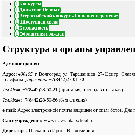
Конкурсы
Движение Первых
Всероссийский конкурс «Большая перемена»
Доступная среда
Безопасность
Обращения граждан
Структура и органы управлен
Администрация:
Адрес:
400105,
г. Волгоград, ул. Таращанцев, 27- Центр "Слав
Телефоны:
Директор:
+7(8442)27-01-70
Тел./факс
:+7(8442)28-50-21 (приемная, преподавательская)
Тел./факс
:+7(8442)28-50-86 (бухгалтерия)
e-mail:
Адрес электронной почты защищен от спам-ботов. Для пр
Сайт учреждения:
www.slavyanka-school.ru
Директор
- Плеханова Ирина Владимировна