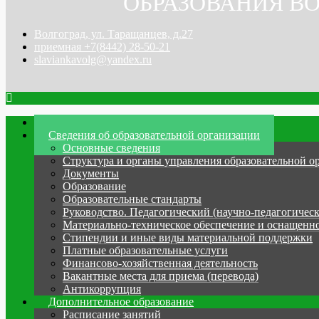
ОБРАЗОВАНИЯ ВО
Волгоград, ул. Таращанцев, д.27
приемная +7(8442) 28-50-21
slaviankavolg@yandex.ru
Главная
Сведения об образовательной организации
Основные сведения
Структура и органы управления образовательной о
Документы
Образование
Образовательные стандарты
Руководство. Педагогический (научно-педагогическ
Материально-техническое обеспечение и оснащенно
Стипендии и иные виды материальной поддержки
Платные образовательные услуги
Финансово-хозяйственная деятельность
Вакантные места для приема (перевода)
Антикоррупция
Дополнительное образование
Расписание занятий