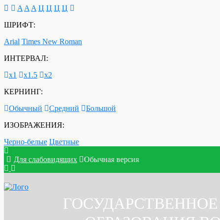
A
A
A
Ц
Ц
Ц
Ц
ШРИФТ:
Arial
Times New Roman
ИНТЕРВАЛ:
х1
х1.5
х2
КЕРНИНГ:
Обычный
Средний
Большой
ИЗОБРАЖЕНИЯ:
Черно-белые
Цветные
Для слабовидящих
Обычная версия
ГОСУДАРСТВЕННОЕ